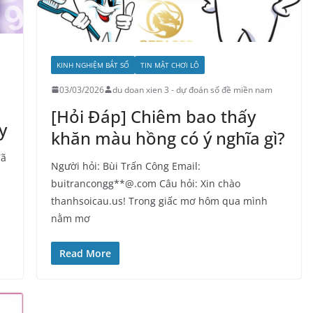
KINH NGHIỆM BẮT SỐ
TIN MẬT CHƠI LÔ
03/03/2026
du doan xien 3 - dự đoán số đề miền nam
[Hỏi Đáp] Chiêm bao thấy
y
khăn màu hồng có ý nghĩa gì?
đã
Người hỏi: Bùi Trấn Công Email:
buitrancongg**@.com Câu hỏi: Xin chào
thanhsoicau.us! Trong giấc mơ hôm qua mình
nằm mơ
Read More