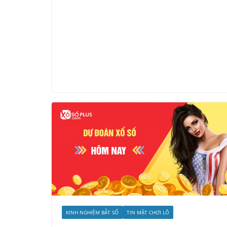
KINH NGHIỆM BẮT SỐ
TIN MẬT CHƠI LÔ