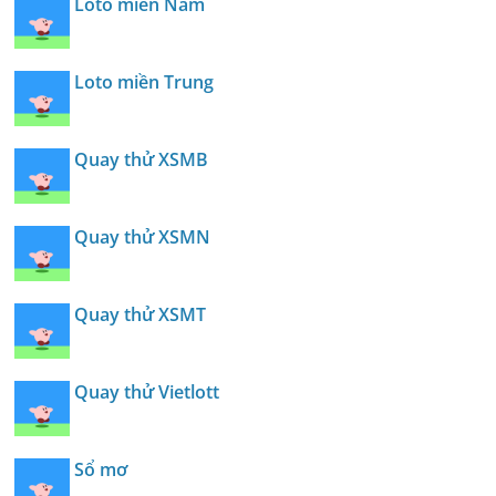
Loto miền Nam
Loto miền Trung
Quay thử XSMB
Quay thử XSMN
Quay thử XSMT
Quay thử Vietlott
Sổ mơ