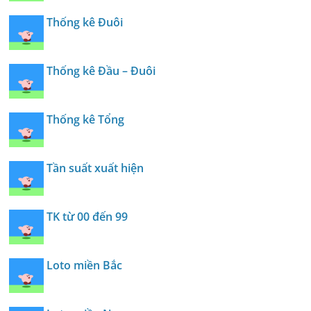
Thống kê Đuôi
Thống kê Đầu – Đuôi
Thống kê Tổng
Tần suất xuất hiện
TK từ 00 đến 99
Loto miền Bắc