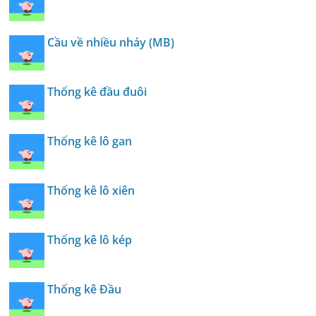
Cầu về nhiều nháy (MB)
Thống kê đầu đuôi
Thống kê lô gan
Thống kê lô xiên
Thống kê lô kép
Thống kê Đầu