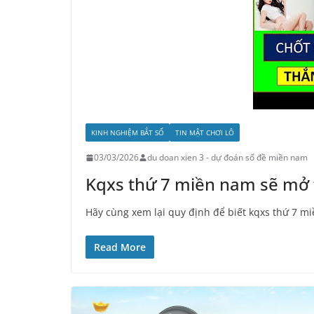
KINH NGHIỆM BẮT SỐ
TIN MẬT CHƠI LÔ
03/03/2026
du doan xien 3 - dự đoán số đề miền nam
Kqxs thứ 7 miền nam sẽ mở 
Hãy cùng xem lại quy định để biết kqxs thứ 7 m
Read More