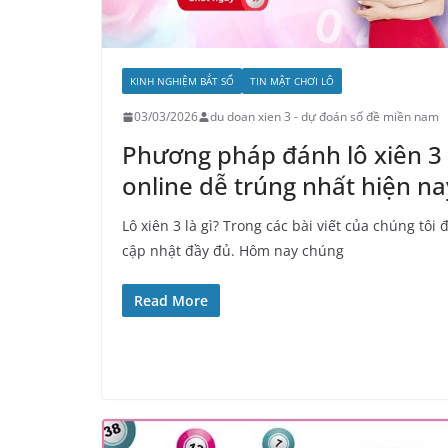
KINH NGHIỆM BẮT SỐ
TIN MẬT CHƠI LÔ
03/03/2026
du doan xien 3 - dự đoán số đề miền nam
Phương pháp đánh lô xiên 3
online dễ trúng nhất hiện na
Lô xiên 3 là gì? Trong các bài viết của chúng tôi 
cập nhật đầy đủ. Hôm nay chúng
Read More