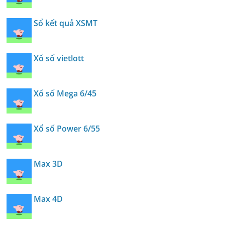
Sổ kết quả XSMT
Xổ số vietlott
Xổ số Mega 6/45
Xổ số Power 6/55
Max 3D
Max 4D