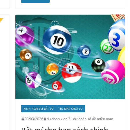
KINH NGHIỆM BẮT SỐ
TIN MẬT CHƠI LÔ
03/03/2026
du doan xien 3 - dự đoán số đề miền nam
Bật mí cho bạn cách chinh