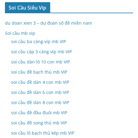
Soi Cầu Siêu Vip
du doan xien 3 – dự đoán số đề miền nam
Soi cầu mb vip
soi cầu ba càng víp mb VIP
soi cầu cặp 3 càng víp mb VIP
soi cầu dàn lô 10 con mb VIP
soi cầu đề bạch thủ mb VIP
soi cầu đề dàn 4 con mb VIP
soi cầu đề dàn 6 con mb VIP
soi cầu đề dàn 8 con mb VIP
soi cầu đề đầu đuôi mb VIP
soi cầu đề song thủ mb VIP
soi cầu lô bạch thủ kép mb VIP