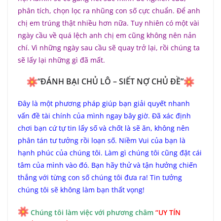
phân tích, chọn lọc ra nhũng con số cực chuẩn. Để anh
chị em trúng thật nhiều hơn nữa. Tuy nhiên có một vài
ngày cầu về quá lệch anh chị em cũng không nên nản
chí. Vì những ngày sau cầu sẽ quay trở lại, rồi chúng ta
sẽ lấy lại những gì đã mất.
“ĐÁNH BẠI CHỦ LÔ – SIẾT NỢ CHỦ ĐỀ”
Đây là một phương pháp giúp bạn giải quyết nhanh
vấn đề tài chính của mình ngay bây giờ. Đã xác định
chơi bạn cứ tự tin lấy số và chốt là sẽ ăn, không nên
phân tán tư tưởng rồi loạn số. Niềm Vui của bạn là
hạnh phúc của chúng tôi. Làm gì chúng tôi cũng đặt cái
tâm của mình vào đó. Bạn hãy thử và tận hưởng chiến
thắng với từng con số chúng tôi đưa ra! Tin tưởng
chúng tôi sẽ không làm bạn thất vọng!
Chúng tôi làm việc với phương châm
“
UY TÍN