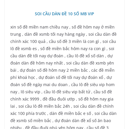
SOI CẦU DÀN ĐỀ 10 SỐ MB VIP
xin số đề miền nam chiều nay , số đề hôm nay ở miền
trung , dàn đề xsmb tối nay hàng ngày , soi cầu dàn đề
chính xác 100 quả , cầu số đề 3 miền là con gì , soi cầu
lô đề xsmb es , số đề miền bắc hôm nay ra con gì , soi
cầu dàn đề tối nay dự đoán , cầu lô đề xổ số dàn , dự
đoán dàn đề hôm nay nhất , soi cầu dàn đề xsmb yên
bái , dự đoán số đề hôm nay 2 miền bắc , các đề miễn
phí khoá học , dự đoán số đề tối nay dự đoán xổ , dự
đoán số đề ngày mai du doan , cầu lô đề siêu vip hom
nay , lô siêu vip , cầu lô đề siêu vip bất tử , cầu số đề
chính xác 9999 , đề đầu đuôi ướp , số đề hôm nay gia
lai , soi cầu lô đề miền bắc 24h , soi cầu dàn đề chính
xác 100 phía trước , dàn đề miền bắc e số , soi cầu dàn
đề xsmb số miền bắc , dự đoán dàn đề xổ số ăn bao
nhiêu , đề đầu đuôi phú yên hôm nay , cầu số đề 3