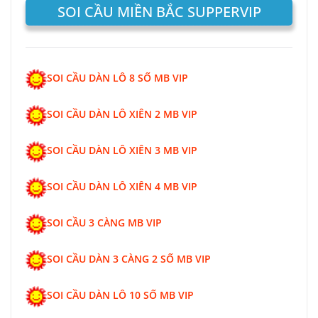
SOI CẦU MIỀN BẮC SUPPERVIP
SOI CẦU DÀN LÔ 8 SỐ MB VIP
SOI CẦU DÀN LÔ XIÊN 2 MB VIP
SOI CẦU DÀN LÔ XIÊN 3 MB VIP
SOI CẦU DÀN LÔ XIÊN 4 MB VIP
SOI CẦU 3 CÀNG MB VIP
SOI CẦU DÀN 3 CÀNG 2 SỐ MB VIP
SOI CẦU DÀN LÔ 10 SỐ MB VIP