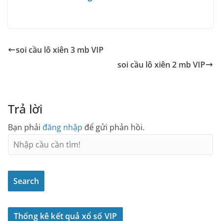
soi cầu lô xiên 3 mb VIP
soi cầu lô xiên 2 mb VIP
Trả lời
Bạn phải
đăng nhập
để gửi phản hồi.
Search
Thống kê kết quả xổ số VIP