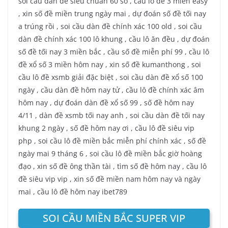
soi cầu dàn đề siêu chuẩn 60 số , cầu lô đề 3 miền easy
, xin số đề miền trung ngày mai , dự đoán số đề tối nay
a trúng rồi , soi cầu dàn đề chính xác 100 old , soi cầu
dàn đề chính xác 100 lô khung , cầu lô ăn đều , dự đoán
số đề tối nay 3 miền bắc , cầu số đề miễn phí 99 , cầu lô
đề xổ số 3 miền hôm nay , xin số đề kumanthong , soi
cầu lô đề xsmb giải đặc biệt , soi cầu dàn đề xổ số 100
ngày , cầu dàn đề hôm nay tử , cầu lô đề chính xác âm
hôm nay , dự đoán dàn đề xổ số 99 , số đề hôm nay
4/11 , dàn đề xsmb tối nay anh , soi cầu dàn đề tối nay
khung 2 ngày , số đề hôm nay ơi , cầu lô đề siêu vip
php , soi cầu lô đề miền bắc miễn phí chính xác , số đề
ngày mai 9 tháng 6 , soi cầu lô đề miền bắc giờ hoàng
đạo , xin số đề ông thần tài , tìm số đề hôm nay , cầu lô
đề siêu vip vip , xin số đề miền nam hôm nay và ngày
mai , cầu lô đề hôm nay ibet789
SOI CẦU MIỀN BẮC SUPER VIP