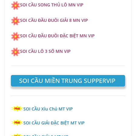
SOI CẦU SONG THỦ LÔ MN VIP
SOI CẦU ĐẦU ĐUÔI GIẢI 8 MN VIP
SOI CẦU ĐẦU ĐUÔI ĐẶC BIỆT MN VIP
SOI CẦU LÔ 3 SỐ MN VIP
SOI CẦU MIỀN TRUNG SUPPERVIP
SOI CẦU Xỉu Chủ MT VIP
SOI CẦU GIẢI ĐẶC BIỆT MT VIP