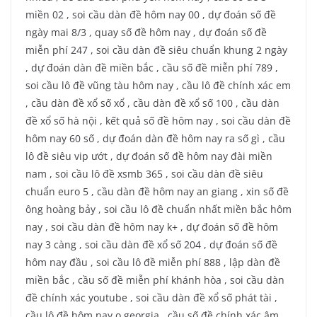
miền 02 , soi cầu dàn đề hôm nay 00 , dự đoán số đề
ngày mai 8/3 , quay số đề hôm nay , dự đoán số đề
miễn phí 247 , soi cầu dàn đề siêu chuẩn khung 2 ngày
, dự đoán dàn đề miền bắc , cầu số đề miễn phí 789 ,
soi cầu lô đề vũng tàu hôm nay , cầu lô đề chính xác em
, cầu dàn đề xổ số xổ , cầu dàn đề xổ số 100 , cầu dàn
đề xổ số hà nội , kết quả số đề hôm nay , soi cầu dàn đề
hôm nay 60 số , dự đoán dàn đề hôm nay ra số gì , cầu
lô đề siêu vip ướt , dự đoán số đề hôm nay đài miền
nam , soi cầu lô đề xsmb 365 , soi cầu dàn đề siêu
chuẩn euro 5 , cầu dàn đề hôm nay an giang , xin số đề
ông hoàng bảy , soi cầu lô đề chuẩn nhất miền bắc hôm
nay , soi cầu dàn đề hôm nay k+ , dự đoán số đề hôm
nay 3 càng , soi cầu dàn đề xổ số 204 , dự đoán số đề
hôm nay đầu , soi cầu lô đề miễn phí 888 , lập dàn đề
miền bắc , cầu số đề miễn phí khánh hòa , soi cầu dàn
đề chính xác youtube , soi cầu dàn đề xổ số phát tài ,
cầu lô đề hôm nay o georgia , cầu số đề chính xác âm ,