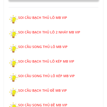
SOI CẦU BẠCH THỦ LÔ MB VIP
SOI CẦU BẠCH THỦ LÔ 2 NHÁY MB VIP
SOI CẦU SONG THỦ LÔ MB VIP
SOI CẦU BẠCH THỦ LÔ KÉP MB VIP
SOI CẦU SONG THỦ LÔ KÉP MB VIP
SOI CẦU BẠCH THỦ ĐỀ MB VIP
SOI CẦU SONG THỦ ĐỀ MB VIP