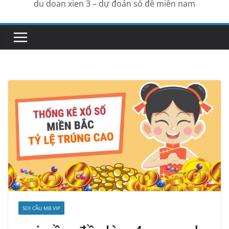
du doan xien 3 – dự đoán số đề miền nam
SOI CẦU MB VIP