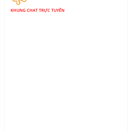
KHUNG CHAT TRỰC TUYẾN