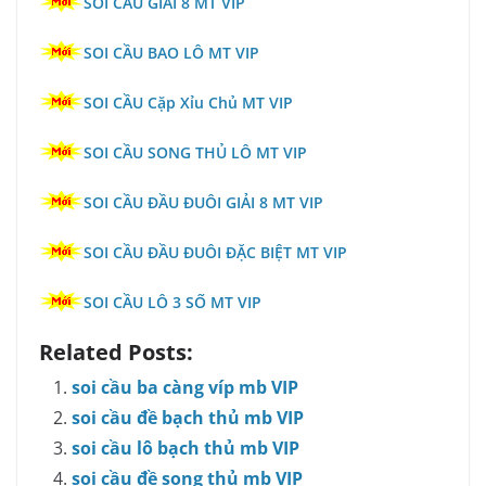
SOI CẦU GIẢI 8 MT VIP
SOI CẦU BAO LÔ MT VIP
SOI CẦU Cặp Xỉu Chủ MT VIP
SOI CẦU SONG THỦ LÔ MT VIP
SOI CẦU ĐẦU ĐUÔI GIẢI 8 MT VIP
SOI CẦU ĐẦU ĐUÔI ĐẶC BIỆT MT VIP
SOI CẦU LÔ 3 SỐ MT VIP
Related Posts:
soi cầu ba càng víp mb VIP
soi cầu đề bạch thủ mb VIP
soi cầu lô bạch thủ mb VIP
soi cầu đề song thủ mb VIP