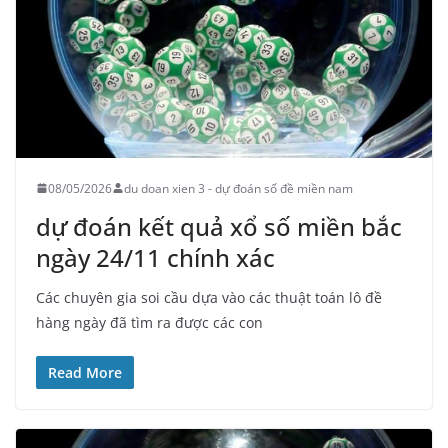
08/05/2026
du doan xien 3 - dự đoán số đề miền nam
dự đoán kết quả xổ số miền bắc
ngày 24/11 chính xác
Các chuyên gia soi cầu dựa vào các thuật toán lô đề
hàng ngày đã tìm ra được các con
Read More