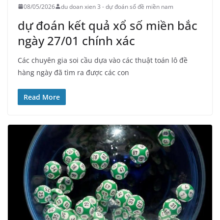
08/05/2026
du doan xien 3 - dự đoán số đề miền nam
dự đoán kết quả xổ số miền bắc
ngày 27/01 chính xác
Các chuyên gia soi cầu dựa vào các thuật toán lô đề
hàng ngày đã tìm ra được các con
Read More