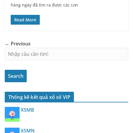
hàng ngày đã tìm ra được các con
Read More
← Previous
Search
Thống kê kết quả xổ số VIP
XSMB
XSMN