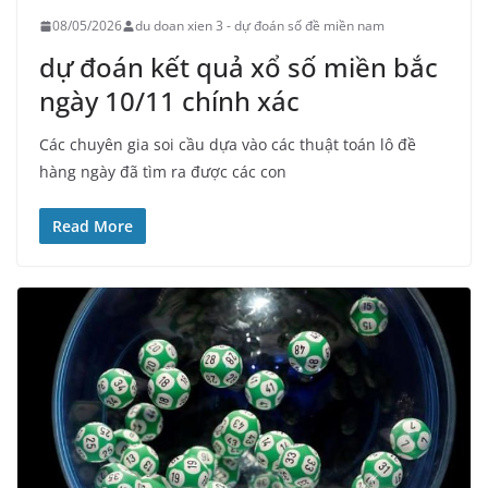
08/05/2026
du doan xien 3 - dự đoán số đề miền nam
dự đoán kết quả xổ số miền bắc
ngày 10/11 chính xác
Các chuyên gia soi cầu dựa vào các thuật toán lô đề
hàng ngày đã tìm ra được các con
Read More