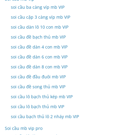
soi cầu ba càng víp mb VIP
soi cầu cặp 3 càng víp mb VIP
soi cầu dàn lô 10 con mb VIP
soi cầu đề bạch thủ mb VIP
soi cầu đề dàn 4 con mb VIP
soi cầu đề dàn 6 con mb VIP
soi cầu đề dàn 8 con mb VIP
soi cầu đề đầu đuôi mb VIP
soi cầu đề song thủ mb VIP
soi cầu lô bạch thủ kép mb VIP
soi cầu lô bạch thủ mb VIP
soi cầu bạch thủ lô 2 nháy mb VIP
Soi cầu mb vip pro