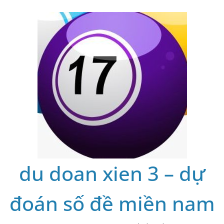
Skip
to
content
du doan xien 3 – dự
đoán số đề miền nam