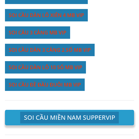
SOI CẦU DÀN LÔ XIÊN 4 MB VIP
SOI CẦU 3 CÀNG MB VIP
SOI CẦU DÀN 3 CÀNG 2 SỐ MB VIP
SOI CẦU DÀN LÔ 10 SỐ MB VIP
SOI CẦU ĐỀ ĐẦU ĐUÔI MB VIP
SOI CẦU MIỀN NAM SUPPERVIP