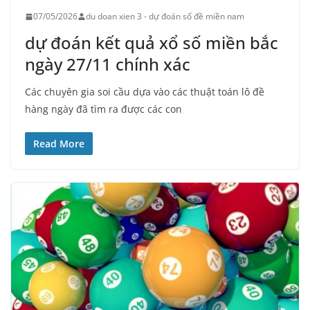
07/05/2026
du doan xien 3 - dự đoán số đề miền nam
dự đoán kết quả xổ số miền bắc
ngày 27/11 chính xác
Các chuyên gia soi cầu dựa vào các thuật toán lô đề
hàng ngày đã tìm ra được các con
Read More