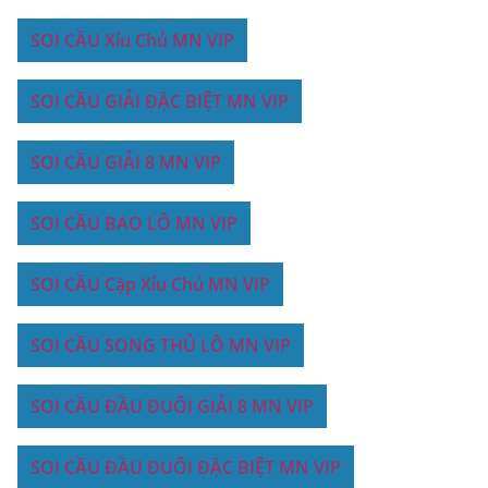
SOI CẦU Xỉu Chủ MN VIP
SOI CẦU GIẢI ĐẶC BIỆT MN VIP
SOI CẦU GIẢI 8 MN VIP
SOI CẦU BAO LÔ MN VIP
SOI CẦU Cặp Xỉu Chủ MN VIP
SOI CẦU SONG THỦ LÔ MN VIP
SOI CẦU ĐẦU ĐUÔI GIẢI 8 MN VIP
SOI CẦU ĐẦU ĐUÔI ĐẶC BIỆT MN VIP