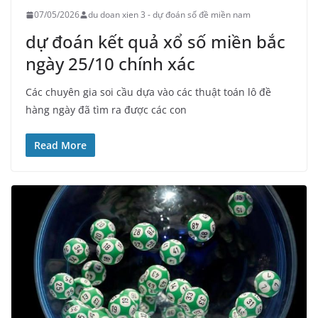
07/05/2026
du doan xien 3 - dự đoán số đề miền nam
dự đoán kết quả xổ số miền bắc
ngày 25/10 chính xác
Các chuyên gia soi cầu dựa vào các thuật toán lô đề
hàng ngày đã tìm ra được các con
Read More