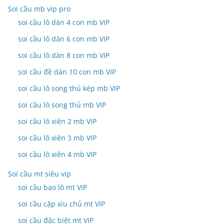
Soi cầu mb vip pro
soi cầu lô dàn 4 con mb VIP
soi cầu lô dàn 6 con mb VIP
soi cầu lô dàn 8 con mb VIP
soi cầu đề dàn 10 con mb VIP
soi cầu lô song thủ kép mb VIP
soi cầu lô song thủ mb VIP
soi cầu lô xiên 2 mb VIP
soi cầu lô xiên 3 mb VIP
soi cầu lô xiên 4 mb VIP
Soi cầu mt siêu vip
soi cầu bao lô mt VIP
soi cầu cặp xíu chủ mt VIP
soi cầu đặc biệt mt VIP