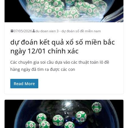
07/05/2026
du doan xien 3 - dự đoán số đề miền nam
dự đoán kết quả xổ số miền bắc
ngày 12/01 chính xác
Các chuyên gia soi cầu dựa vào các thuật toán lô đề
hàng ngày đã tìm ra được các con
Read More