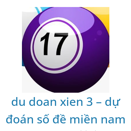
Skip
to
content
du doan xien 3 – dự
đoán số đề miền nam