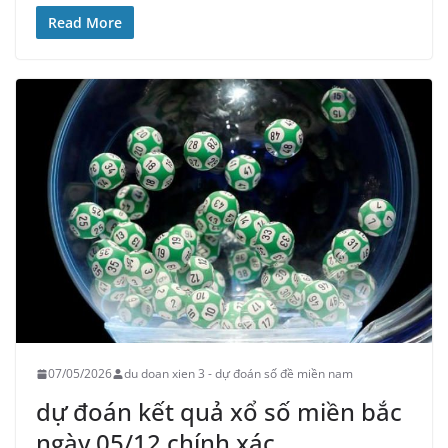
Read More
07/05/2026
du doan xien 3 - dự đoán số đề miền nam
dự đoán kết quả xổ số miền bắc
ngày 05/12 chính xác