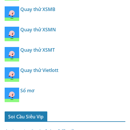
Quay thử XSMB
Quay thử XSMN
Quay thử XSMT
Quay thử Vietlott
Sổ mơ
Soi Cầu Siêu Vip