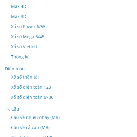
Max 4D
Max 3D
Xổ số Power 6/55
Xổ số Mega 6/45
Xổ số Vietlott
Thống kê
Điện toán
Xổ số thần tài
Xổ số điện toán 123
Xổ số điện toán 6×36
TK Cầu
Cầu về nhiều nháy (MB)
Cầu về cả cặp (MB)