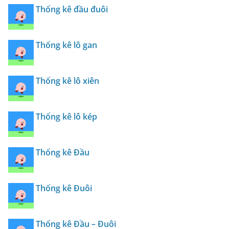
Thống kê đầu đuôi
Thống kê lô gan
Thống kê lô xiên
Thống kê lô kép
Thống kê Đầu
Thống kê Đuôi
Thống kê Đầu – Đuôi