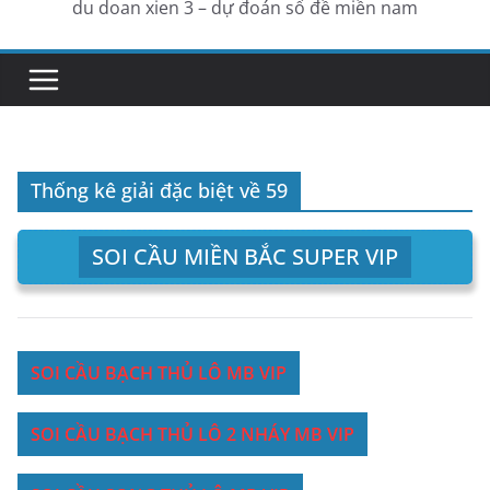
du doan xien 3 – dự đoán số đề miền nam
Thống kê giải đặc biệt về 59
SOI CẦU MIỀN BẮC SUPER VIP
SOI CẦU BẠCH THỦ LÔ MB VIP
SOI CẦU BẠCH THỦ LÔ 2 NHÁY MB VIP