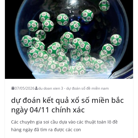
07/05/2026
du doan xien 3 - dự đoán số đề miền nam
dự đoán kết quả xổ số miền bắc
ngày 04/11 chính xác
Các chuyên gia soi cầu dựa vào các thuật toán lô đề
hàng ngày đã tìm ra được các con