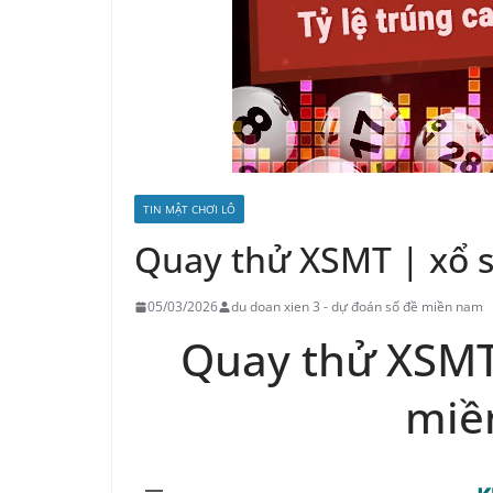
TIN MẬT CHƠI LÔ
Quay thử XSMT | xổ 
05/03/2026
du doan xien 3 - dự đoán số đề miền nam
Quay thử XSMT
miề