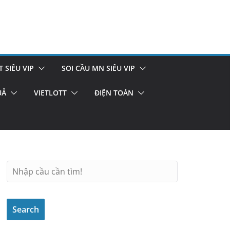
 SIÊU VIP
SOI CẦU MN SIÊU VIP
UẢ
VIETLOTT
ĐIỆN TOÁN
Search