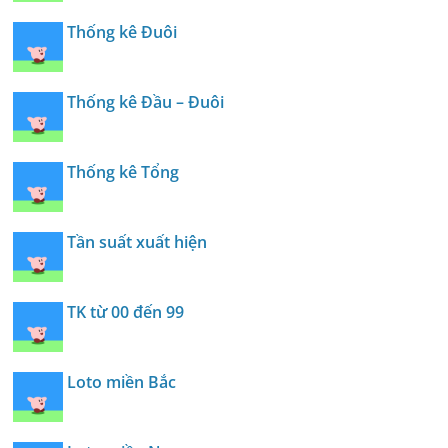
Thống kê Đuôi
Thống kê Đầu – Đuôi
Thống kê Tổng
Tần suất xuất hiện
TK từ 00 đến 99
Loto miền Bắc