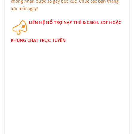
không nhận được số gây bức xúc. Chúc các bạn thắng
lớn mỗi ngày!
LIÊN HỆ HỖ TRỢ NẠP THẺ & CSKH: SDT HOẶC
KHUNG CHAT TRỰC TUYẾN