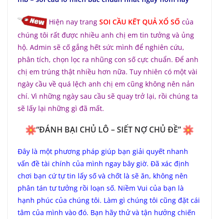
Hiện nay trang
SOI CẦU KẾT QUẢ XỔ SỐ
của
chúng tôi rất được nhiều anh chị em tin tưởng và ủng
hộ. Admin sẽ cố gắng hết sức mình để nghiên cứu,
phân tích, chọn lọc ra nhũng con số cực chuẩn. Để anh
chị em trúng thật nhiều hơn nữa. Tuy nhiên có một vài
ngày cầu về quá lệch anh chị em cũng không nên nản
chí. Vì những ngày sau cầu sẽ quay trở lại, rồi chúng ta
sẽ lấy lại những gì đã mất.
“ĐÁNH BẠI CHỦ LÔ – SIẾT NỢ CHỦ ĐỀ”
Đây là một phương pháp giúp bạn giải quyết nhanh
vấn đề tài chính của mình ngay bây giờ. Đã xác định
chơi bạn cứ tự tin lấy số và chốt là sẽ ăn, không nên
phân tán tư tưởng rồi loạn số. Niềm Vui của bạn là
hạnh phúc của chúng tôi. Làm gì chúng tôi cũng đặt cái
tâm của mình vào đó. Bạn hãy thử và tận hưởng chiến