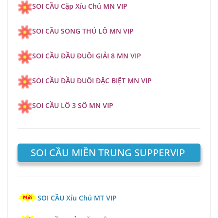
SOI CẦU Cặp Xỉu Chủ MN VIP
SOI CẦU SONG THỦ LÔ MN VIP
SOI CẦU ĐẦU ĐUÔI GIẢI 8 MN VIP
SOI CẦU ĐẦU ĐUÔI ĐẶC BIỆT MN VIP
SOI CẦU LÔ 3 SỐ MN VIP
SOI CẦU MIỀN TRUNG SUPPERVIP
SOI CẦU Xỉu Chủ MT VIP