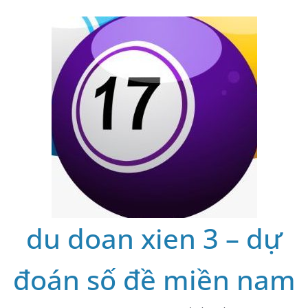
Skip
to
content
du doan xien 3 – dự
đoán số đề miền nam