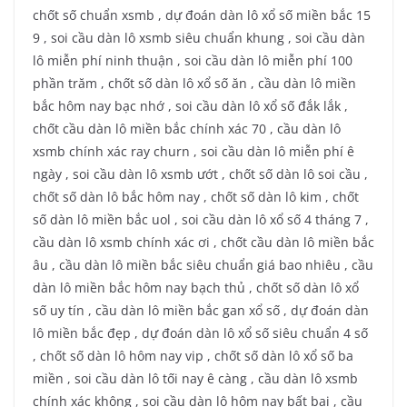
chốt số chuẩn xsmb , dự đoán dàn lô xổ số miền bắc 15
9 , soi cầu dàn lô xsmb siêu chuẩn khung , soi cầu dàn
lô miễn phí ninh thuận , soi cầu dàn lô miễn phí 100
phần trăm , chốt số dàn lô xổ số ăn , cầu dàn lô miền
bắc hôm nay bạc nhớ , soi cầu dàn lô xổ số đắk lắk ,
chốt cầu dàn lô miền bắc chính xác 70 , cầu dàn lô
xsmb chính xác ray churn , soi cầu dàn lô miễn phí ê
ngày , soi cầu dàn lô xsmb ướt , chốt số dàn lô soi cầu ,
chốt số dàn lô bắc hôm nay , chốt số dàn lô kim , chốt
số dàn lô miền bắc uol , soi cầu dàn lô xổ số 4 tháng 7 ,
cầu dàn lô xsmb chính xác ơi , chốt cầu dàn lô miền bắc
âu , cầu dàn lô miền bắc siêu chuẩn giá bao nhiêu , cầu
dàn lô miền bắc hôm nay bạch thủ , chốt số dàn lô xổ
số uy tín , cầu dàn lô miền bắc gan xổ số , dự đoán dàn
lô miền bắc đẹp , dự đoán dàn lô xổ số siêu chuẩn 4 số
, chốt số dàn lô hôm nay vip , chốt số dàn lô xổ số ba
miền , soi cầu dàn lô tối nay ê càng , cầu dàn lô xsmb
chính xác không , soi cầu dàn lô hôm nay bất bại , cầu