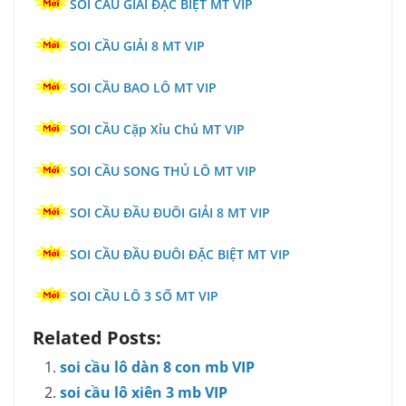
SOI CẦU GIẢI ĐẶC BIỆT MT VIP
SOI CẦU GIẢI 8 MT VIP
SOI CẦU BAO LÔ MT VIP
SOI CẦU Cặp Xỉu Chủ MT VIP
SOI CẦU SONG THỦ LÔ MT VIP
SOI CẦU ĐẦU ĐUÔI GIẢI 8 MT VIP
SOI CẦU ĐẦU ĐUÔI ĐẶC BIỆT MT VIP
SOI CẦU LÔ 3 SỐ MT VIP
Related Posts:
soi cầu lô dàn 8 con mb VIP
soi cầu lô xiên 3 mb VIP