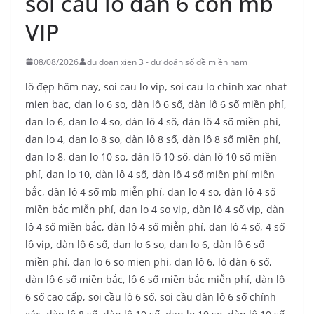
soi cầu lô dàn 6 con mb
VIP
08/08/2026
du doan xien 3 - dự đoán số đề miền nam
lô đẹp hôm nay, soi cau lo vip, soi cau lo chinh xac nhat
mien bac, dan lo 6 so, dàn lô 6 số, dàn lô 6 số miền phí,
dan lo 6, dan lo 4 so, dàn lô 4 số, dàn lô 4 số miền phí,
dan lo 4, dan lo 8 so, dàn lô 8 số, dàn lô 8 số miền phí,
dan lo 8, dan lo 10 so, dàn lô 10 số, dàn lô 10 số miền
phí, dan lo 10, dàn lô 4 số, dàn lô 4 số miền phí miền
bắc, dàn lô 4 số mb miễn phí, dan lo 4 so, dàn lô 4 số
miền bắc miễn phí, dan lo 4 so vip, dàn lô 4 số vip, dàn
lô 4 số miền bắc, dàn lô 4 số miễn phí, dan lô 4 số, 4 số
lô vip, dàn lô 6 số, dan lo 6 so, dan lo 6, dàn lô 6 số
miền phí, dan lo 6 so mien phi, dan lô 6, lô dàn 6 số,
dàn lô 6 số miền bắc, lô 6 số miền bắc miễn phí, dàn lô
6 số cao cấp, soi cầu lô 6 số, soi cầu dàn lô 6 số chính