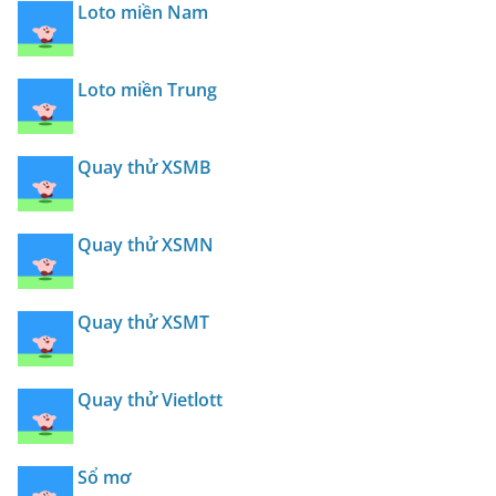
Loto miền Nam
Loto miền Trung
Quay thử XSMB
Quay thử XSMN
Quay thử XSMT
Quay thử Vietlott
Sổ mơ