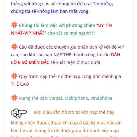
thắng với từng con số chúng tôi đưa ra! Tin tưởng
chúng tôi sẽ không làm bạn thất vọng!
Chúng tôi làm việc với phương châm
“
UY TÍN
NHẤT-VIP NHẤT”
cho tất cả mọi người !!!
Cầu đã được các chuyên gia phân tích kỹ với độ VIP
cao, sau khi các bạn NẠP THẺ thành công tư vấn
DÀN
LÔ 6 SỐ MIỀN BẮC
sẽ xuất hiện ở mục dưới
Quy trình nạp thẻ: Có thể nạp cộng dồn mệnh giá
THẺ CÀO
Mạng thẻ cào: Viettel, Mobiphone, Vinaphone
Mọi điều cần hỗ trợ tư vấn nạp thẻ hay
không nhận được số sau khi nạp ở bất kỳ mục nào xin
liên hệ với chúng tôi để được giúp đỡ tránh việc nạp