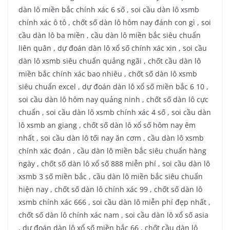
dàn lô miền bắc chính xác 6 số , soi cầu dàn lô xsmb
chính xác ô tô , chốt số dàn lô hôm nay đánh con gì , soi
cầu dàn lô ba miền , cầu dàn lô miền bắc siêu chuẩn
liên quân , dự đoán dàn lô xổ số chính xác xin , soi cầu
dàn lô xsmb siêu chuẩn quảng ngãi , chốt cầu dàn lô
miền bắc chính xác bao nhiêu , chốt số dàn lô xsmb
siêu chuẩn excel , dự đoán dàn lô xổ số miền bắc 6 10 ,
soi cầu dàn lô hôm nay quảng ninh , chốt số dàn lô cực
chuẩn , soi cầu dàn lô xsmb chính xác 4 số , soi cầu dàn
lô xsmb an giang , chốt số dàn lô xổ số hôm nay êm
nhất , soi cầu dàn lô tối nay ăn cơm , cầu dàn lô xsmb
chính xác đoán , cầu dàn lô miền bắc siêu chuẩn hàng
ngày , chốt số dàn lô xổ số 888 miễn phí , soi cầu dàn lô
xsmb 3 số miền bắc , cầu dàn lô miền bắc siêu chuẩn
hiện nay , chốt số dàn lô chính xác 99 , chốt số dàn lô
xsmb chính xác 666 , soi cầu dàn lô miễn phí đẹp nhất ,
chốt số dàn lô chính xác nam , soi cầu dàn lô xổ số asia
, dự đoán dàn lô xổ số miền bắc 66 , chốt cầu dàn lô