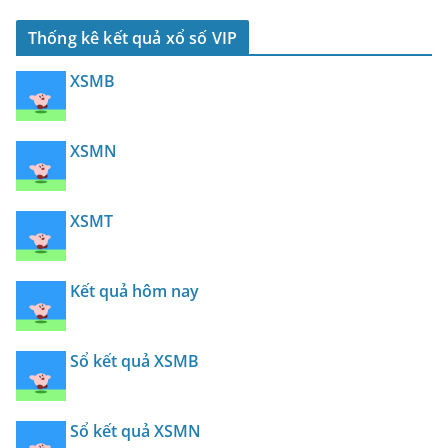
Thống kê kết quả xổ số VIP
XSMB
XSMN
XSMT
Kết quả hôm nay
Sổ kết quả XSMB
Sổ kết quả XSMN