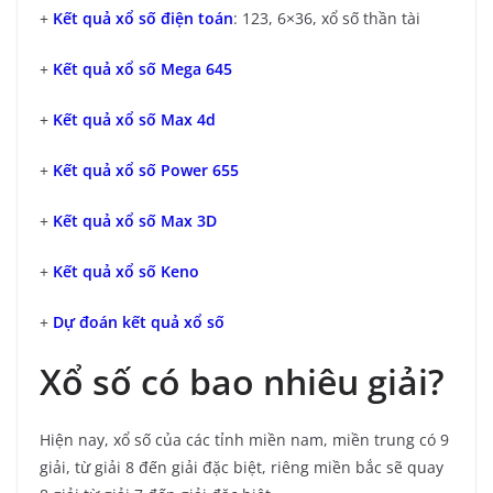
+
Kết quả xổ số điện toán
: 123, 6×36, xổ số thần tài
+
Kết quả xổ số Mega 645
+
Kết quả xổ số Max 4d
+
Kết quả xổ số Power 655
+
Kết quả xổ số Max 3D
+
Kết quả xổ số Keno
+
Dự đoán kết quả xổ số
Xổ số có bao nhiêu giải?
Hiện nay, xổ số của các tỉnh miền nam, miền trung có 9
giải, từ giải 8 đến giải đặc biệt, riêng miền bắc sẽ quay