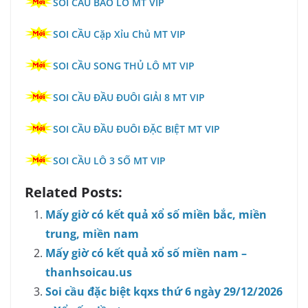
SOI CẦU BAO LÔ MT VIP
SOI CẦU Cặp Xỉu Chủ MT VIP
SOI CẦU SONG THỦ LÔ MT VIP
SOI CẦU ĐẦU ĐUÔI GIẢI 8 MT VIP
SOI CẦU ĐẦU ĐUÔI ĐẶC BIỆT MT VIP
SOI CẦU LÔ 3 SỐ MT VIP
Related Posts:
Mấy giờ có kết quả xổ số miền bắc, miền
trung, miền nam
Mấy giờ có kết quả xổ số miền nam –
thanhsoicau.us
Soi cầu đặc biệt kqxs thứ 6 ngày 29/12/2026