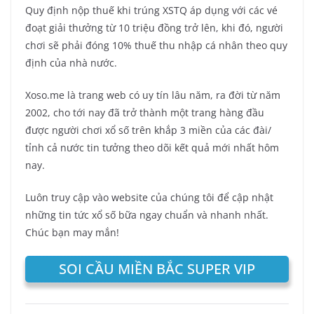
Quy định nộp thuế khi trúng XSTQ áp dụng với các vé
đoạt giải thưởng từ 10 triệu đồng trở lên, khi đó, người
chơi sẽ phải đóng 10% thuế thu nhập cá nhân theo quy
định của nhà nước.
Xoso.me là trang web có uy tín lâu năm, ra đời từ năm
2002, cho tới nay đã trở thành một trang hàng đầu
được người chơi xổ số trên khắp 3 miền của các đài/
tỉnh cả nước tin tưởng theo dõi kết quả mới nhất hôm
nay.
Luôn truy cập vào website của chúng tôi để cập nhật
những tin tức xổ số bữa ngay chuẩn và nhanh nhất.
Chúc bạn may mắn!
SOI CẦU MIỀN BẮC SUPER VIP