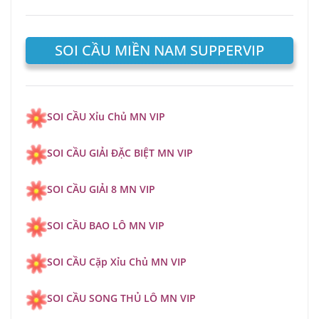
SOI CẦU MIỀN NAM SUPPERVIP
SOI CẦU Xỉu Chủ MN VIP
SOI CẦU GIẢI ĐẶC BIỆT MN VIP
SOI CẦU GIẢI 8 MN VIP
SOI CẦU BAO LÔ MN VIP
SOI CẦU Cặp Xỉu Chủ MN VIP
SOI CẦU SONG THỦ LÔ MN VIP