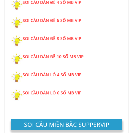
SOI CẦU DÀN ĐỀ 4 SỐ MB VIP
SOI CẦU DÀN ĐỀ 6 SỐ MB VIP
SOI CẦU DÀN ĐỀ 8 SỐ MB VIP
SOI CẦU DÀN ĐỀ 10 SỐ MB VIP
SOI CẦU DÀN LÔ 4 SỐ MB VIP
SOI CẦU DÀN LÔ 6 SỐ MB VIP
SOI CẦU MIỀN BẮC SUPPERVIP