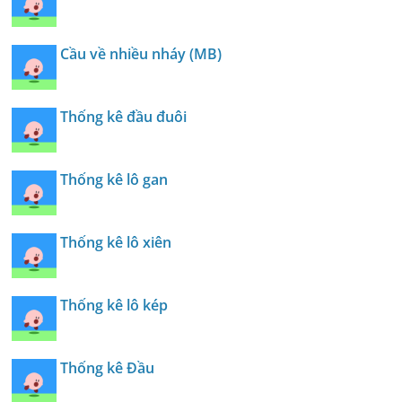
Cầu về nhiều nháy (MB)
Thống kê đầu đuôi
Thống kê lô gan
Thống kê lô xiên
Thống kê lô kép
Thống kê Đầu