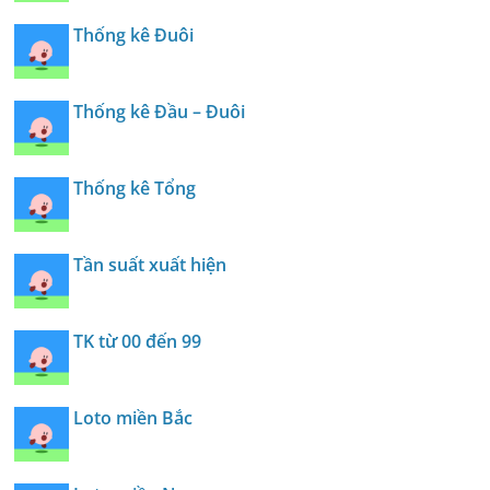
Thống kê Đuôi
Thống kê Đầu – Đuôi
Thống kê Tổng
Tần suất xuất hiện
TK từ 00 đến 99
Loto miền Bắc