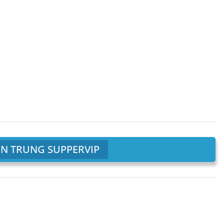
ỀN TRUNG SUPPERVIP