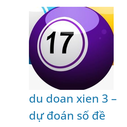
Skip
to
content
du doan xien 3 –
dự đoán số đề