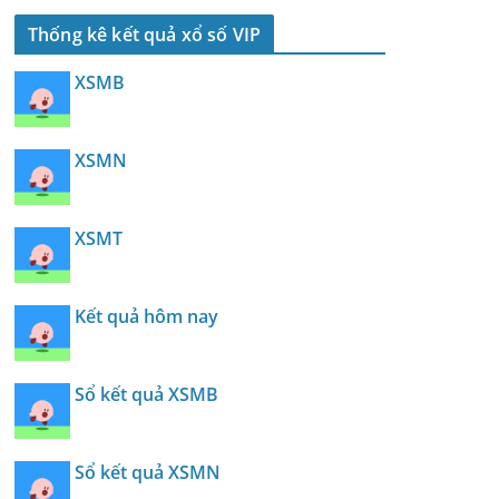
Thống kê kết quả xổ số VIP
XSMB
XSMN
XSMT
Kết quả hôm nay
Sổ kết quả XSMB
Sổ kết quả XSMN