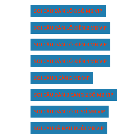
SOI CẦU DÀN LÔ 8 SỐ MB VIP
SOI CẦU DÀN LÔ XIÊN 2 MB VIP
SOI CẦU DÀN LÔ XIÊN 3 MB VIP
SOI CẦU DÀN LÔ XIÊN 4 MB VIP
SOI CẦU 3 CÀNG MB VIP
SOI CẦU DÀN 3 CÀNG 2 SỐ MB VIP
SOI CẦU DÀN LÔ 10 SỐ MB VIP
SOI CẦU ĐỀ ĐẦU ĐUÔI MB VIP