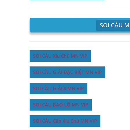
SOI CẦU M
SOI CẦU Xỉu Chủ MN VIP
SOI CẦU GIẢI ĐẶC BIỆT MN VIP
SOI CẦU GIẢI 8 MN VIP
SOI CẦU BAO LÔ MN VIP
SOI CẦU Cặp Xỉu Chủ MN VIP