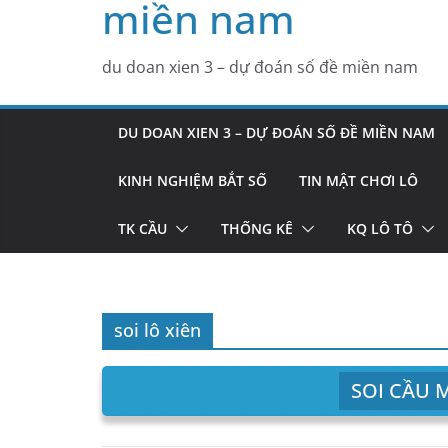
miền nam
du doan xien 3 – dự đoán số đề miền nam
DU DOAN XIEN 3 – DỰ ĐOÁN SỐ ĐỀ MIỀN NAM
KINH NGHIỆM BẮT SỐ
TIN MẬT CHƠI LÔ
TK CẦU
THỐNG KÊ
KQ LÔ TÔ
soi lô xiên
SOI CẦU M