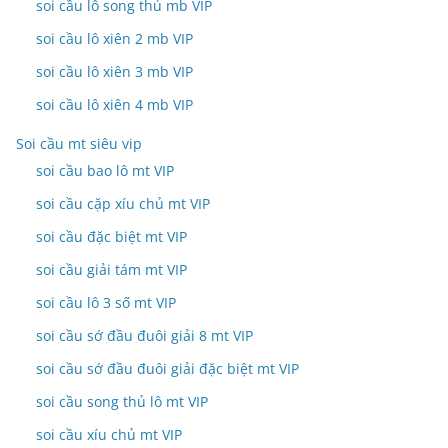
soi cầu lô song thủ mb VIP
soi cầu lô xiên 2 mb VIP
soi cầu lô xiên 3 mb VIP
soi cầu lô xiên 4 mb VIP
Soi cầu mt siêu vip
soi cầu bao lô mt VIP
soi cầu cặp xíu chủ mt VIP
soi cầu đặc biệt mt VIP
soi cầu giải tám mt VIP
soi cầu lô 3 số mt VIP
soi cầu sớ đầu đuôi giải 8 mt VIP
soi cầu sớ đầu đuôi giải đặc biệt mt VIP
soi cầu song thủ lô mt VIP
soi cầu xíu chủ mt VIP