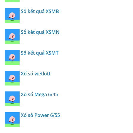
Sổ kết quả XSMB
Sổ kết quả XSMN
Sổ kết quả XSMT
Xổ số vietlott
Xổ số Mega 6/45
Xổ số Power 6/55