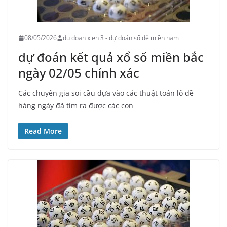
08/05/2026
du doan xien 3 - dự đoán số đề miền nam
dự đoán kết quả xổ số miền bắc
ngày 02/05 chính xác
Các chuyên gia soi cầu dựa vào các thuật toán lô đề
hàng ngày đã tìm ra được các con
Read More