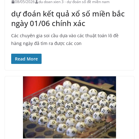
08/05/2026
du doan xien 3 - dự đoán số đề miền nam
dự đoán kết quả xổ số miền bắc
ngày 01/06 chính xác
Các chuyên gia soi cầu dựa vào các thuật toán lô đề
hàng ngày đã tìm ra được các con
Read More