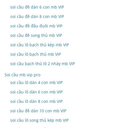
soi cầu đề dàn 6 con mb VIP
soi cầu đề dàn 8 con mb VIP
soi cầu đề đầu đuôi mb VIP
soi cầu đề song thủ mb VIP
soi cầu lô bạch thủ kép mb VIP
soi cầu lô bạch thủ mb VIP
soi cầu bạch thủ lô 2 nháy mb VIP
Soi cầu mb vip pro
soi cầu lô dàn 4 con mb VIP
soi cầu lô dàn 6 con mb VIP
soi cầu lô dàn 8 con mb VIP
soi cầu đề dàn 10 con mb VIP
soi cầu lô song thủ kép mb VIP