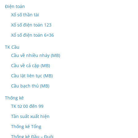
Điện toán
Xổ số thần tài
Xổ số điện toán 123
Xổ số điện toán 6×36
TK Cầu
Cầu về nhiều nháy (MB)
Cầu về cả cặp (MB)
Cầu lật liên tục (MB)
Cầu bạch thủ (MB)
Thống kê
TK từ 00 đến 99
Tần suất xuất hiện
Thống kê Tổng
Thống kê Đầu – Đuôi