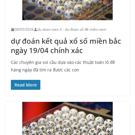
08/05/2026
du doan xien 3 - dự đoán số đề miền nam
dự đoán kết quả xổ số miền bắc
ngày 19/04 chính xác
Các chuyên gia soi cầu dựa vào các thuật toán lô đề
hàng ngày đã tìm ra được các con
Read More