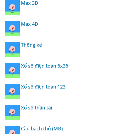
Max 3D
Max 4D
Thống kê
Xổ số điện toán 6x36
Xổ số điện toán 123
Xổ số thần tài
Cầu bạch thủ (MB)