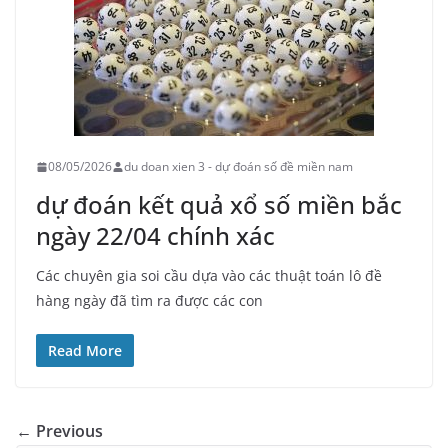
08/05/2026
du doan xien 3 - dự đoán số đề miền nam
dự đoán kết quả xổ số miền bắc
ngày 22/04 chính xác
Các chuyên gia soi cầu dựa vào các thuật toán lô đề
hàng ngày đã tìm ra được các con
Read More
← Previous