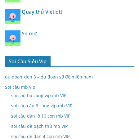
Quay thử Vietlott
Sổ mơ
Soi Cầu Siêu Vip
du doan xien 3 – dự đoán số đề miền nam
Soi cầu mb vip
soi cầu ba càng víp mb VIP
soi cầu cặp 3 càng víp mb VIP
soi cầu dàn lô 10 con mb VIP
soi cầu đề bạch thủ mb VIP
soi cầu đề dàn 4 con mb VIP