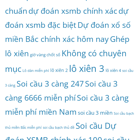
chuẩn
dự đoán xsmb chính xác
dự
đoán xsmb đặc biệt
Dự đoán xổ số
miền Bắc chính xác hôm nay
Ghép
Không có chuyên
lô xiên
giờ vàng chốt số
lô xiên 3
mục
lô xiên 2
lô xiên 4
Lô dàn miễn phí
soi cầu
Soi cầu 3 càng 247
Soi cầu 3
3 càng
càng 6666 miễn phí
Soi cầu 3 càng
miễn phí miền Nam
soi cầu 3 miền
Soi cầu bạch
Soi cầu Dự
thủ miền Bắc miễn phí
soi cầu bạch thủ đề