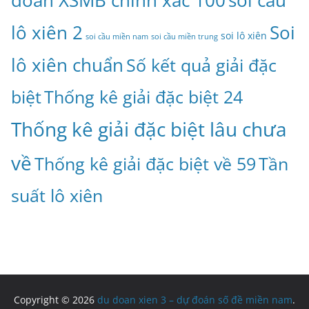
đoán XSMB chính xác 100
soi cầu
Soi
lô xiên 2
soi lô xiên
soi cầu miền nam
soi cầu miền trung
lô xiên chuẩn
Số kết quả giải đặc
biệt
Thống kê giải đặc biệt 24
Thống kê giải đặc biệt lâu chưa
về
Thống kê giải đặc biệt về 59
Tần
suất lô xiên
Copyright © 2026
du doan xien 3 – dự đoán số đề miền nam
.