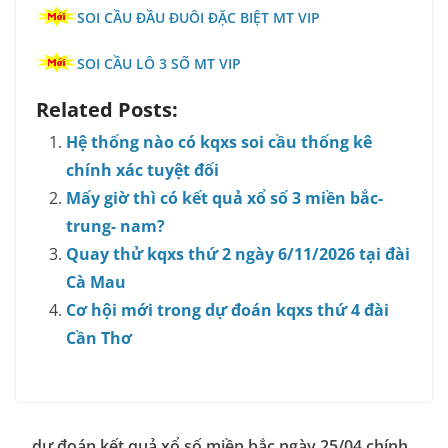
SOI CẦU ĐẦU ĐUÔI ĐẶC BIỆT MT VIP
SOI CẦU LÔ 3 SỐ MT VIP
Related Posts:
Hệ thống nào có kqxs soi cầu thống kê
chính xác tuyệt đối
Mấy giờ thì có kết quả xổ số 3 miền bắc-
trung- nam?
Quay thử kqxs thứ 2 ngày 6/11/2026 tại đài
Cà Mau
Cơ hội mới trong dự đoán kqxs thứ 4 đài
Cần Thơ
dự đoán kết quả xổ số miền bắc ngày 25/04 chính