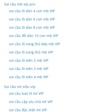
Soi cầu mb vip pro
soi cầu lô dàn 4 con mb VIP
soi cầu lô dàn 6 con mb VIP
soi cầu lô dàn 8 con mb VIP
soi cầu đề dàn 10 con mb VIP
soi cầu lô song thủ kép mb VIP
soi cầu lô song thủ mb VIP
soi cầu lô xiên 2 mb VIP
soi cầu lô xiên 3 mb VIP
soi cầu lô xiên 4 mb VIP
Soi cầu mt siêu vip
soi cầu bao lô mt VIP
soi cầu cặp xíu chủ mt VIP
soi cầu đặc biệt mt VIP