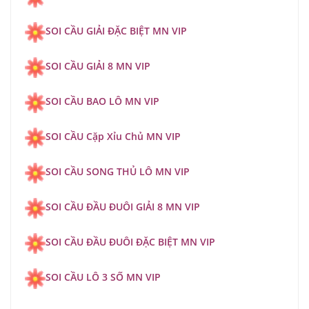
SOI CẦU GIẢI ĐẶC BIỆT MN VIP
SOI CẦU GIẢI 8 MN VIP
SOI CẦU BAO LÔ MN VIP
SOI CẦU Cặp Xỉu Chủ MN VIP
SOI CẦU SONG THỦ LÔ MN VIP
SOI CẦU ĐẦU ĐUÔI GIẢI 8 MN VIP
SOI CẦU ĐẦU ĐUÔI ĐẶC BIỆT MN VIP
SOI CẦU LÔ 3 SỐ MN VIP