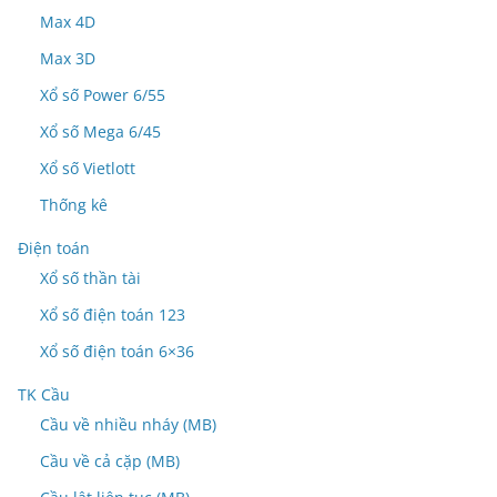
Max 4D
Max 3D
Xổ số Power 6/55
Xổ số Mega 6/45
Xổ số Vietlott
Thống kê
Điện toán
Xổ số thần tài
Xổ số điện toán 123
Xổ số điện toán 6×36
TK Cầu
Cầu về nhiều nháy (MB)
Cầu về cả cặp (MB)