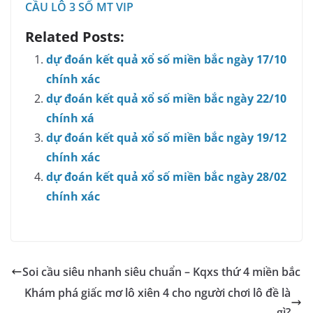
CẦU LÔ 3 SỐ MT VIP
Related Posts:
dự đoán kết quả xổ số miền bắc ngày 17/10
chính xác
dự đoán kết quả xổ số miền bắc ngày 22/10
chính xá
dự đoán kết quả xổ số miền bắc ngày 19/12
chính xác
dự đoán kết quả xổ số miền bắc ngày 28/02
chính xác
Soi cầu siêu nhanh siêu chuẩn – Kqxs thứ 4 miền bắc
Khám phá giấc mơ lô xiên 4 cho người chơi lô đề là
gì?