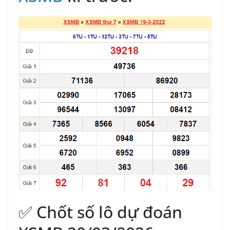
✅ Chốt số lô dự đoán