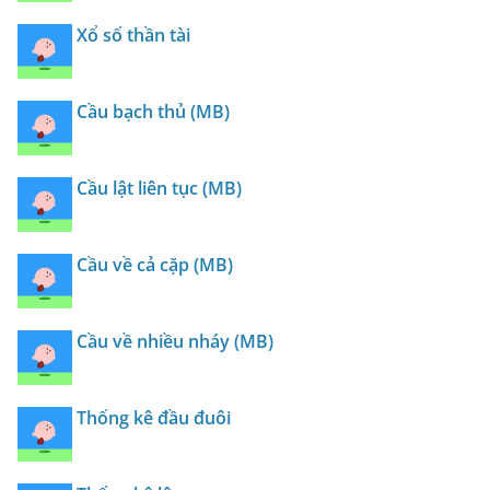
Xổ số thần tài
Cầu bạch thủ (MB)
Cầu lật liên tục (MB)
Cầu về cả cặp (MB)
Cầu về nhiều nháy (MB)
Thống kê đầu đuôi