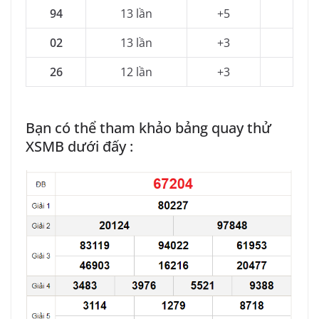
94
13 lần
+5
02
13 lần
+3
26
12 lần
+3
Bạn có thể tham khảo bảng quay thử
XSMB dưới đấy :