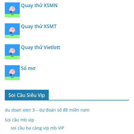
Quay thử XSMN
Quay thử XSMT
Quay thử Vietlott
Sổ mơ
Soi Cầu Siêu Vip
du doan xien 3 – dự đoán số đề miền nam
Soi cầu mb vip
soi cầu ba càng víp mb VIP