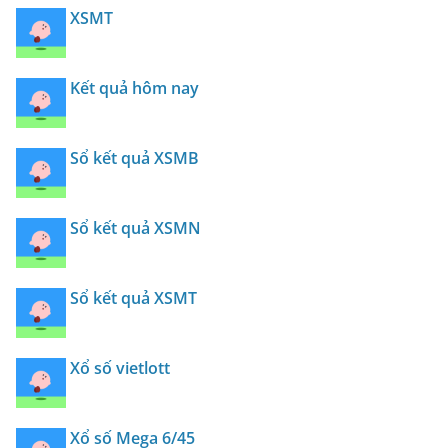
XSMT
Kết quả hôm nay
Sổ kết quả XSMB
Sổ kết quả XSMN
Sổ kết quả XSMT
Xổ số vietlott
Xổ số Mega 6/45