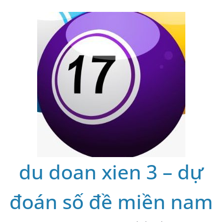
Skip
to
content
du doan xien 3 – dự
đoán số đề miền nam