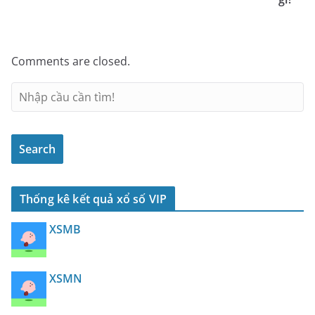
Comments are closed.
Search
Thống kê kết quả xổ số VIP
XSMB
XSMN