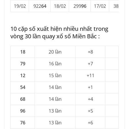
19/02
922
64
18/02
299
96
17/02
387
55
10 cặp số xuất hiện nhiều nhất trong
vòng 30 lần quay xổ số Miền Bắc :
18
20 lần
+8
79
16 lần
+7
12
15 lần
+11
54
14 lần
+1
68
14 lần
+4
96
13 lần
+5
76
13 lần
+6