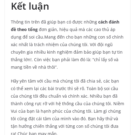
Kết luận
Thông tin trên đã giúp bạn có được những
cách đánh
đề theo tổng
đơn giản, hiệu quả mà các cao thủ áp
dụng để soi cầu.Mang đến cho bạn những con số chính
xác nhất là trách nhiệm của chúng tôi. Với đội ngũ
chuyên gia nhiều kinh nghiệm đảm bảo giúp bạn tự tin
thắng lớn!. Còn việc bạn phải làm đó là: “chỉ lấy số và
mang tiền về nhà thôi”.
Hãy yên tâm với cầu mà chúng tôi đã chia sẻ, các bạn
có thể xem lại các bài trước thì sẽ rõ. Toàn bộ soi cầu
của chúng tôi đều chuẩn và chính xác. Nhiều bạn đã
thành công rực rỡ với hệ thống cầu của chúng tôi. Niềm
Vui của bạn là hạnh phúc của chúng tôi. Làm gì chúng
tôi cũng đặt cái tâm của mình vào đó. Bạn hãy thử và
tận hưởng chiến thắng với từng con số chúng tôi đưa
ra! Chúc bạn may mắn.