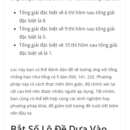
Tổng giải đặc biệt về 6 thì hôm sau tổng giải
đặc biệt là 8.
Tổng giải đặc biệt về 9 thì hôm sau tổng giải
đặc biệt là 5.
Tổng giải đặc biệt về 10 thì hôm sau tổng giải
đặc biệt sẽ là 1.
Lúc này bạn có thể đánh dàn đề về tương ứng với tổng,
chẳng hạn như tổng có 5 dàn 050, 141, 232. Phương
pháp này có cách thực hiện đơn giản, độ chính xác lại
rất cao thế nên được nhiều người áp dụng. Tất nhiên,
bạn cũng có thể kết hợp cùng các kinh nghiệm hay
phương pháp khác để giảm bớt lượng đề nuôi tiết kiệm
vốn đầu tư.
Bắt Số Lô Đề Dựa Vào