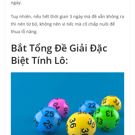
ngày.
Tuy nhiên, nếu hết thời gian 3 ngày mà đề vẫn không ra
thì nên từ bỏ, không nên vì tiếc mà cố chấp nuôi để
thua lỗ nặng.
Bắt Tổng Đề Giải Đặc
Biệt Tính Lô: