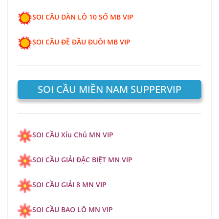
SOI CẦU DÀN LÔ 10 SỐ MB VIP
SOI CẦU ĐỀ ĐẦU ĐUÔI MB VIP
SOI CẦU MIỀN NAM SUPPERVIP
SOI CẦU Xỉu Chủ MN VIP
SOI CẦU GIẢI ĐẶC BIỆT MN VIP
SOI CẦU GIẢI 8 MN VIP
SOI CẦU BAO LÔ MN VIP