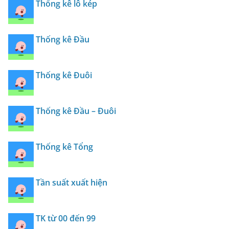
Thống kê lô kép
Thống kê Đầu
Thống kê Đuôi
Thống kê Đầu – Đuôi
Thống kê Tổng
Tần suất xuất hiện
TK từ 00 đến 99