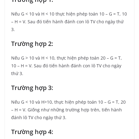
Nếu G < 10 và H < 10 thực hiện phép toán 10 – G = T, 10
– H = V. Sau đó tiến hành đánh con lô TV cho ngày thứ
3.
Trường hợp 2:
Nếu G > 10 và H < 10, thực hiện phép toán 20 – G = T,
10 – H = V. Sau đó tiến hành đánh con lô TV cho ngày
thứ 3.
Trường hợp 3:
Nếu G < 10 và H>10, thực hiện phép toán 10 – G = T, 20
– H = V. Giống như những trường hợp trên, tiến hành
đánh lô TV cho ngày thứ 3.
Trường hợp 4: