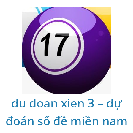
Skip
to
content
du doan xien 3 – dự
đoán số đề miền nam