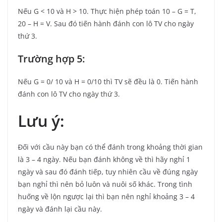
Nếu G < 10 và H > 10. Thực hiện phép toán 10 – G = T,
20 – H = V. Sau đó tiến hành đánh con lô TV cho ngày
thứ 3.
Trường hợp 5:
Nếu G = 0/ 10 và H = 0/10 thì TV sẽ đều là 0. Tiến hành
đánh con lô TV cho ngày thứ 3.
Lưu ý:
Đối với cầu này bạn có thể đánh trong khoảng thời gian
là 3 – 4 ngày. Nếu bạn đánh không về thì hãy nghỉ 1
ngày và sau đó đánh tiếp, tuy nhiên cầu về đúng ngày
bạn nghỉ thì nên bỏ luôn và nuôi số khác. Trong tình
huống về lộn ngược lại thì bạn nên nghỉ khoảng 3 – 4
ngày và đánh lại cầu này.