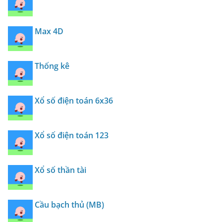
Max 4D
Thống kê
Xổ số điện toán 6x36
Xổ số điện toán 123
Xổ số thần tài
Cầu bạch thủ (MB)