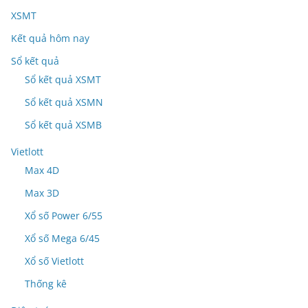
XSMT
Kết quả hôm nay
Sổ kết quả
Sổ kết quả XSMT
Sổ kết quả XSMN
Sổ kết quả XSMB
Vietlott
Max 4D
Max 3D
Xổ số Power 6/55
Xổ số Mega 6/45
Xổ số Vietlott
Thống kê