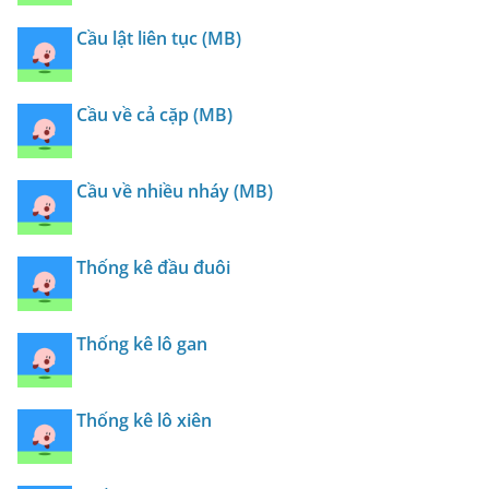
Cầu lật liên tục (MB)
Cầu về cả cặp (MB)
Cầu về nhiều nháy (MB)
Thống kê đầu đuôi
Thống kê lô gan
Thống kê lô xiên