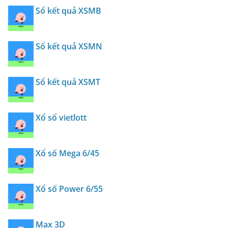
Sổ kết quả XSMB
Sổ kết quả XSMN
Sổ kết quả XSMT
Xổ số vietlott
Xổ số Mega 6/45
Xổ số Power 6/55
Max 3D