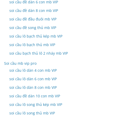
soi cầu đề dàn 6 con mb VIP
soi cầu đề dàn 8 con mb VIP
soi cầu đề đầu đuôi mb VIP
soi cầu đề song thủ mb VIP
soi cầu lô bạch thủ kép mb VIP
soi cầu lô bạch thủ mb VIP
soi cầu bạch thủ lô 2 nháy mb VIP
Soi cầu mb vip pro
soi cầu lô dàn 4 con mb VIP
soi cầu lô dàn 6 con mb VIP
soi cầu lô dàn 8 con mb VIP
soi cầu đề dàn 10 con mb VIP
soi cầu lô song thủ kép mb VIP
soi cầu lô song thủ mb VIP