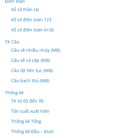
Điện toán
Xổ số thần tài
Xổ số điện toán 123
Xổ số điện toán 6×36
TK Cầu
Cầu về nhiều nháy (MB)
Cầu về cả cặp (MB)
Cầu lật liên tục (MB)
Cầu bạch thủ (MB)
Thống kê
TK từ 00 đến 99
Tần suất xuất hiện
Thống kê Tổng
Thống kê Đầu – Đuôi