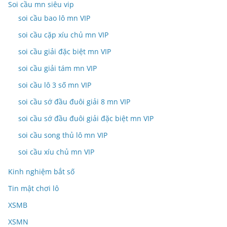
Soi cầu mn siêu vip
soi cầu bao lô mn VIP
soi cầu cặp xíu chủ mn VIP
soi cầu giải đặc biệt mn VIP
soi cầu giải tám mn VIP
soi cầu lô 3 số mn VIP
soi cầu sớ đầu đuôi giải 8 mn VIP
soi cầu sớ đầu đuôi giải đặc biệt mn VIP
soi cầu song thủ lô mn VIP
soi cầu xíu chủ mn VIP
Kinh nghiệm bắt số
Tin mật chơi lô
XSMB
XSMN