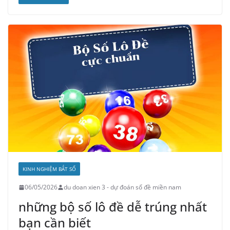
KINH NGHIỆM BẮT SỐ
06/05/2026
du doan xien 3 - dự đoán số đề miền nam
những bộ số lô đề dễ trúng nhất
bạn cần biết