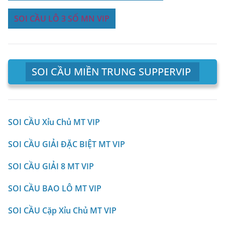
SOI CẦU LÔ 3 SỐ MN VIP
SOI CẦU MIỀN TRUNG SUPPERVIP
SOI CẦU Xỉu Chủ MT VIP
SOI CẦU GIẢI ĐẶC BIỆT MT VIP
SOI CẦU GIẢI 8 MT VIP
SOI CẦU BAO LÔ MT VIP
SOI CẦU Cặp Xỉu Chủ MT VIP