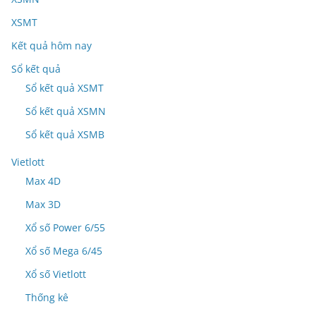
XSMT
Kết quả hôm nay
Sổ kết quả
Sổ kết quả XSMT
Sổ kết quả XSMN
Sổ kết quả XSMB
Vietlott
Max 4D
Max 3D
Xổ số Power 6/55
Xổ số Mega 6/45
Xổ số Vietlott
Thống kê