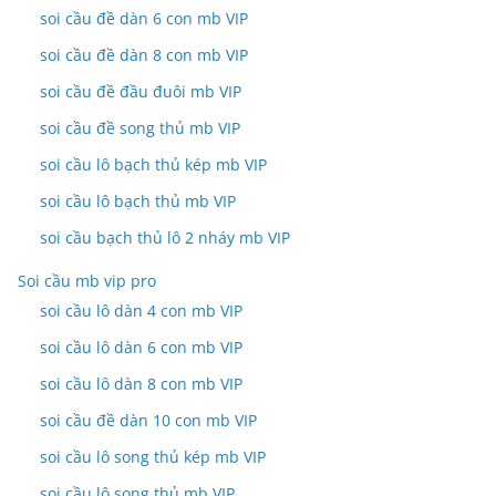
soi cầu đề dàn 6 con mb VIP
soi cầu đề dàn 8 con mb VIP
soi cầu đề đầu đuôi mb VIP
soi cầu đề song thủ mb VIP
soi cầu lô bạch thủ kép mb VIP
soi cầu lô bạch thủ mb VIP
soi cầu bạch thủ lô 2 nháy mb VIP
Soi cầu mb vip pro
soi cầu lô dàn 4 con mb VIP
soi cầu lô dàn 6 con mb VIP
soi cầu lô dàn 8 con mb VIP
soi cầu đề dàn 10 con mb VIP
soi cầu lô song thủ kép mb VIP
soi cầu lô song thủ mb VIP