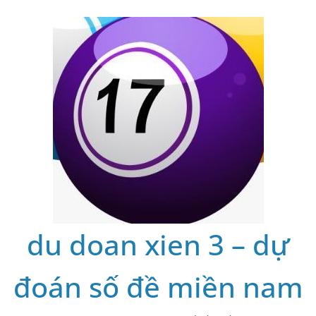
Skip
to
content
du doan xien 3 – dự
đoán số đề miền nam