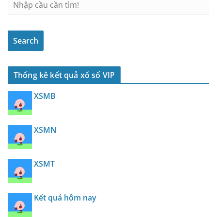
Search
Thống kê kết quả xổ số VIP
XSMB
XSMN
XSMT
Kết quả hôm nay