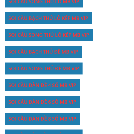
SOI CẦU SONG THỦ LÔ MB VIP
SOI CẦU BẠCH THỦ LÔ KÉP MB VIP
SOI CẦU SONG THỦ LÔ KÉP MB VIP
SOI CẦU BẠCH THỦ ĐỀ MB VIP
SOI CẦU SONG THỦ ĐỀ MB VIP
SOI CẦU DÀN ĐỀ 4 SỐ MB VIP
SOI CẦU DÀN ĐỀ 6 SỐ MB VIP
SOI CẦU DÀN ĐỀ 8 SỐ MB VIP