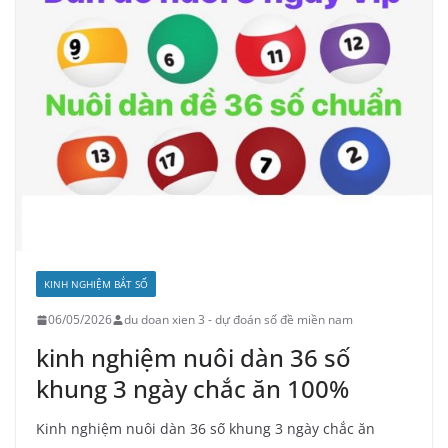
KINH NGHIỆM BẮT SỐ
06/05/2026
du doan xien 3 - dự đoán số đề miền nam
kinh nghiệm nuôi dàn 36 số
khung 3 ngày chắc ăn 100%
Kinh nghiệm nuôi dàn 36 số khung 3 ngày chắc ăn