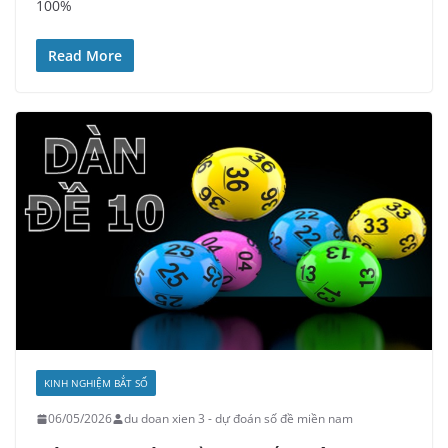
100%
Read More
KINH NGHIỆM BẮT SỐ
06/05/2026
du doan xien 3 - dự đoán số đề miền nam