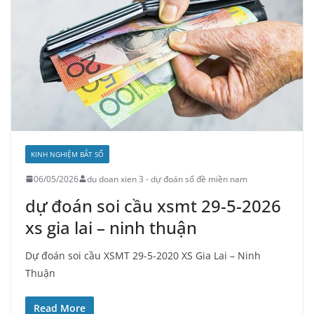
KINH NGHIỆM BẮT SỐ
06/05/2026
du doan xien 3 - dự đoán số đề miền nam
dự đoán soi cầu xsmt 29-5-2026
xs gia lai – ninh thuận
Dự đoán soi cầu XSMT 29-5-2020 XS Gia Lai – Ninh
Thuận
Read More