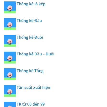
Thống kê lô kép
Thống kê Đầu
Thống kê Đuôi
Thống kê Đầu – Đuôi
Thống kê Tổng
Tần suất xuất hiện
TK từ 00 đến 99