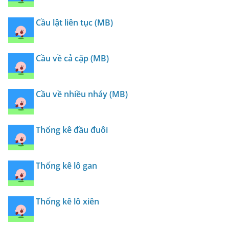
Cầu lật liên tục (MB)
Cầu về cả cặp (MB)
Cầu về nhiều nháy (MB)
Thống kê đầu đuôi
Thống kê lô gan
Thống kê lô xiên