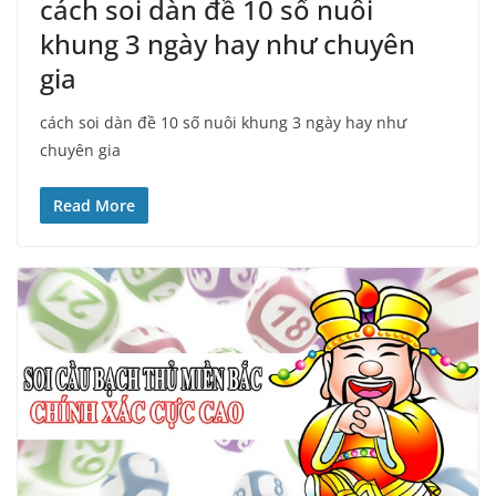
cách soi dàn đề 10 số nuôi
khung 3 ngày hay như chuyên
gia
cách soi dàn đề 10 số nuôi khung 3 ngày hay như
chuyên gia
Read More