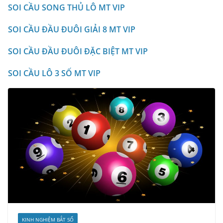
SOI CẦU SONG THỦ LÔ MT VIP
SOI CẦU ĐẦU ĐUÔI GIẢI 8 MT VIP
SOI CẦU ĐẦU ĐUÔI ĐẶC BIỆT MT VIP
SOI CẦU LÔ 3 SỐ MT VIP
KINH NGHIỆM BẮT SỐ